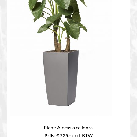
Plant: Alocasia calidora.
Prijs: € 225,-
excl. BTW