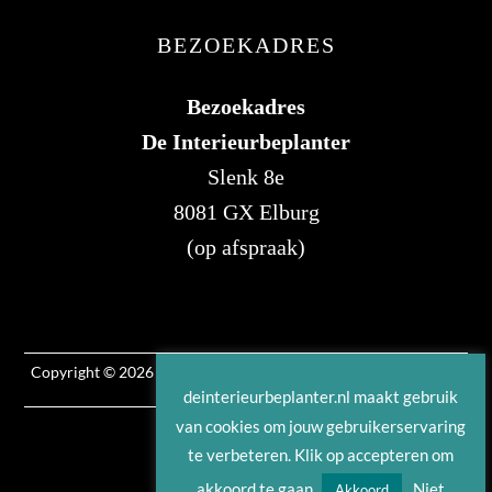
BEZOEKADRES
Bezoekadres
De Interieurbeplanter
Slenk 8e
8081 GX Elburg
(op afspraak)
Copyright © 2026 | Deze website is ontwikkeld door
B&S Media
Internetmarketing
deinterieurbeplanter.nl maakt gebruik
van cookies om jouw gebruikerservaring
te verbeteren. Klik op accepteren om
akkoord te gaan
Niet
Akkoord