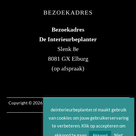
BEZOEKADRES
Bezoekadres
De Interieurbeplanter
Slenk 8e
8081 GX Elburg
(op afspraak)
Copyright © 2026 | Deze website is ontwikkeld door
B&S Media
Internetmarketing
deinterieurbeplanter.nl maakt gebruik
van cookies om jouw gebruikerservaring
te verbeteren. Klik op accepteren om
akkoord te gaan
Niet
Akkoord